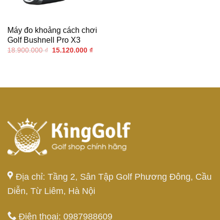
Máy đo khoảng cách chơi
Golf Bushnell Pro X3
Giá
Giá
18.900.000
₫
15.120.000
₫
gốc
hiện
là:
tại
18.900.000 ₫.
là:
15.120.000 ₫.
Địa chỉ: Tầng 2, Sân Tập Golf Phương Đông, Cầu
Diễn, Từ Liêm, Hà Nội
Điện thoại: 0987988609