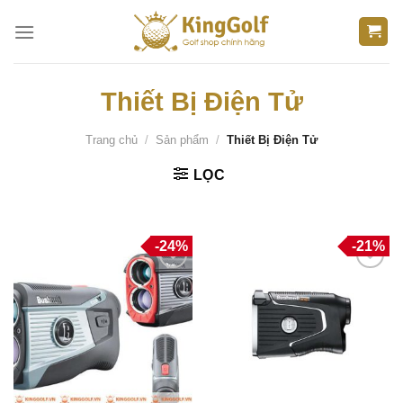
Bỏ
qua
nội
dung
Thiết Bị Điện Tử
Trang chủ
/
Sản phẩm
/
Thiết Bị Điện Tử
LỌC
-24%
-21%
Thêm
Thêm
vào
vào
danh
danh
sách
sách
yêu
yêu
thích
thích