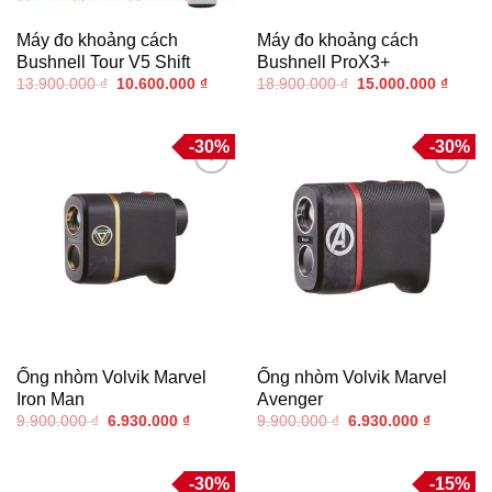
Máy đo khoảng cách
Máy đo khoảng cách
Bushnell Tour V5 Shift
Bushnell ProX3+
Giá
Giá
Giá
Giá
13.900.000
₫
10.600.000
₫
18.900.000
₫
15.000.000
₫
gốc
hiện
gốc
hiện
là:
tại
là:
tại
13.900.000 ₫.
là:
18.900.000 ₫.
là:
10.600.000 ₫.
15.000
-30%
-30%
Thêm
Thêm
vào
vào
danh
danh
sách
sách
yêu
yêu
thích
thích
Ống nhòm Volvik Marvel
Ống nhòm Volvik Marvel
Iron Man
Avenger
Giá
Giá
Giá
Giá
9.900.000
₫
6.930.000
₫
9.900.000
₫
6.930.000
₫
gốc
hiện
gốc
hiện
là:
tại
là:
tại
9.900.000 ₫.
là:
9.900.000 ₫.
là:
6.930.000 ₫.
6.930.00
-30%
-15%