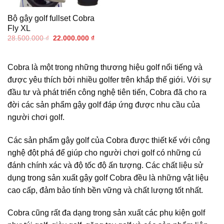
Bộ gậy golf fullset Cobra
Fly XL
Giá
Giá
28.500.000
₫
22.000.000
₫
gốc
hiện
là:
tại
28.500.000 ₫.
là:
22.000.000 ₫.
Cobra là một trong những thương hiệu golf nổi tiếng và
được yêu thích bởi nhiều golfer trên khắp thế giới. Với sự
đầu tư và phát triển công nghệ tiên tiến, Cobra đã cho ra
đời các sản phẩm gậy golf đáp ứng được nhu cầu của
người chơi golf.
Các sản phẩm gậy golf của Cobra được thiết kế với công
nghệ đột phá để giúp cho người chơi golf có những cú
đánh chính xác và độ tốc độ ấn tượng. Các chất liệu sử
dụng trong sản xuất gậy golf Cobra đều là những vật liệu
cao cấp, đảm bảo tính bền vững và chất lượng tốt nhất.
Cobra cũng rất đa dạng trong sản xuất các phụ kiện golf