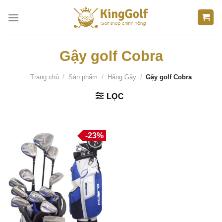
Bỏ
qua
nội
dung
Gậy golf Cobra
Trang chủ
/
Sản phẩm
/
Hãng Gậy
/
Gậy golf Cobra
LỌC
-23%
Thêm
vào
danh
sách
yêu
thích