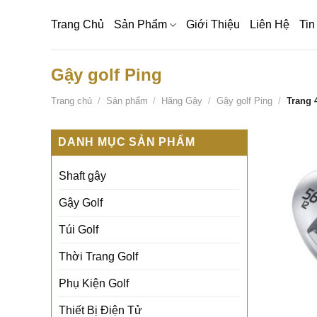
Bỏ
Trang Chủ
Sản Phẩm
Giới Thiệu
Liên Hệ
Tin
qua
nội
dung
Gậy golf Ping
Trang chủ
/
Sản phẩm
/
Hãng Gậy
/
Gậy golf Ping
/
Trang 
DANH MỤC SẢN PHẨM
Shaft gậy
Gậy Golf
Túi Golf
Thời Trang Golf
Phụ Kiện Golf
Thiết Bị Điện Tử