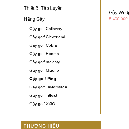
Thiết Bị Tập Luyện
Gậy Wedg
5.400.000
Hãng Gậy
Gậy golf Callaway
Gậy golf Cleverland
Gậy golf Cobra
Gậy golf Honma
Gậy golf majesty
Gậy golf Mizuno
Gậy golf Ping
Gậy golf Taylormade
Gậy golf Titleist
Gậy golf XXIO
THƯƠNG HIỆU