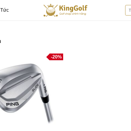
Tì
 Tức
kiế
4
-20%
Thêm
vào
danh
sách
yêu
thích