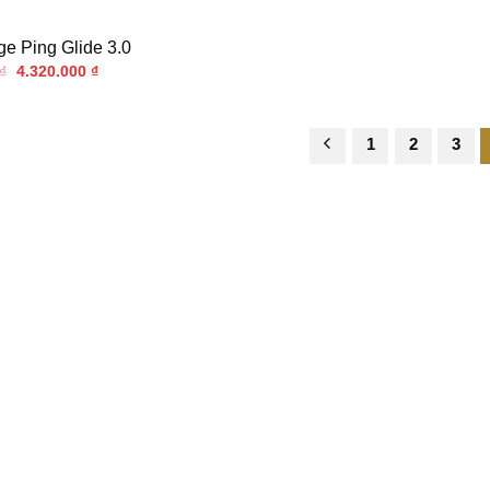
e Ping Glide 3.0
Giá
Giá
₫
4.320.000
₫
gốc
hiện
là:
tại
5.400.000 ₫.
là:
4.320.000 ₫.
1
2
3