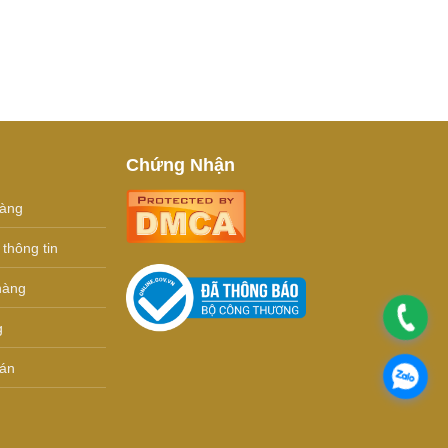
Chứng Nhận
hàng
thông tin
hàng
.
g
oán
.