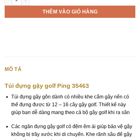
THÊM VÀO GIỎ HÀNG
MÔ TẢ
Túi đựng gậy golf Ping 35463
Túi đựng gậy gôn dành có nhiều khe cắm gậy nên có
thể đựng được từ 12 – 16 cây gậy golf. Thiết kế này
giúp bạn dễ dàng mang theo cả bộ gậy golf khi ra sân
Các ngăn đựng gậy golf có đệm êm ái giúp bảo vệ gậy
không bị trầy xước khi di chuyển. Khe rãnh sâu để gậy