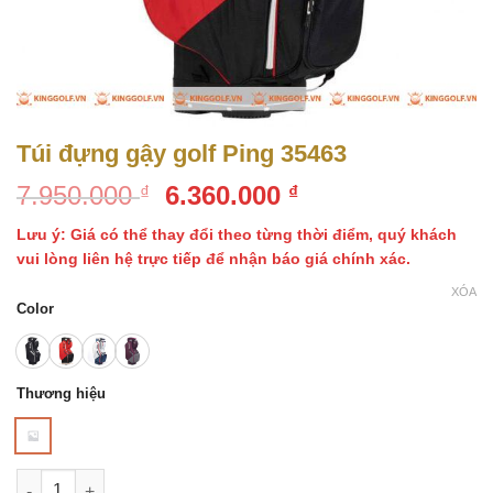
Túi đựng gậy golf Ping 35463
Giá
Giá
7.950.000
6.360.000
₫
₫
gốc
hiện
Lưu ý: Giá có thể thay đổi theo từng thời điểm, quý khách
là:
tại
vui lòng liên hệ trực tiếp để nhận báo giá chính xác.
7.950.000 ₫.
là:
XÓA
6.360.000 ₫.
Color
Thương hiệu
Túi đựng gậy golf Ping 35463 số lượng