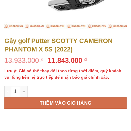
Gậy golf Putter SCOTTY CAMERON
PHANTOM X 5S (2022)
Giá
Giá
13.933.000
11.843.000
₫
₫
gốc
hiện
Lưu ý: Giá có thể thay đổi theo từng thời điểm, quý khách
là:
tại
vui lòng liên hệ trực tiếp để nhận báo giá chính xác.
13.933.000 ₫.
là:
11.843.000 ₫.
Gậy golf Putter SCOTTY CAMERON PHANTOM X 5S (2022) số l
THÊM VÀO GIỎ HÀNG