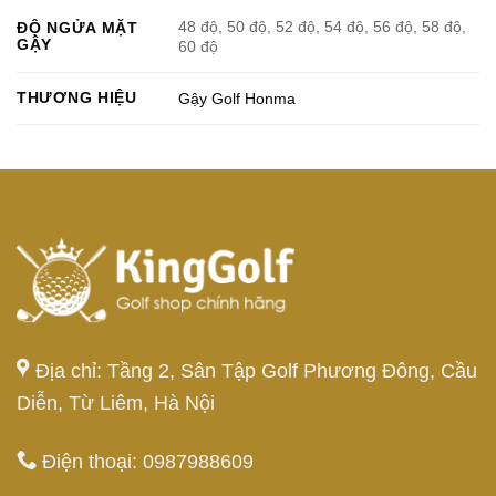
48 độ, 50 độ, 52 độ, 54 độ, 56 độ, 58 độ,
ĐỘ NGỬA MẶT
GẬY
60 độ
THƯƠNG HIỆU
Gậy Golf Honma
Địa chỉ: Tầng 2, Sân Tập Golf Phương Đông, Cầu
Diễn, Từ Liêm, Hà Nội
Điện thoại: 0987988609