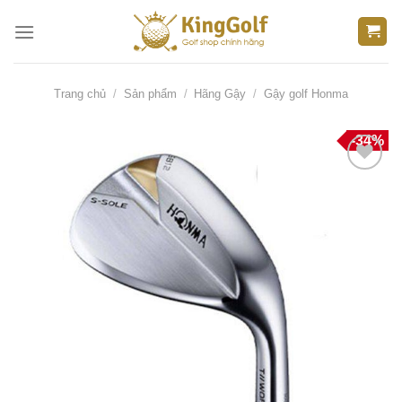
Bỏ
qua
nội
dung
Trang chủ
/
Sản phẩm
/
Hãng Gậy
/
Gậy golf Honma
-34%
Thêm
vào
danh
sách
yêu
thích