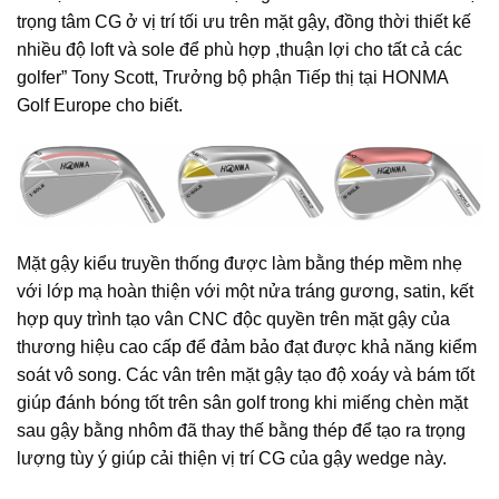
trọng tâm CG ở vị trí tối ưu trên mặt gậy, đồng thời thiết kế
nhiều độ loft và sole để phù hợp ,thuận lợi cho tất cả các
golfer” Tony Scott, Trưởng bộ phận Tiếp thị tại HONMA
Golf Europe cho biết.
Mặt gậy kiểu truyền thống được làm bằng thép mềm nhẹ
với lớp mạ hoàn thiện với một nửa tráng gương, satin, kết
hợp quy trình tạo vân CNC độc quyền trên mặt gậy của
thương hiệu cao cấp để đảm bảo đạt được khả năng kiểm
soát vô song. Các vân trên mặt gậy tạo độ xoáy và bám tốt
giúp đánh bóng tốt trên sân golf trong khi miếng chèn mặt
sau gậy bằng nhôm đã thay thế bằng thép để tạo ra trọng
lượng tùy ý giúp cải thiện vị trí CG của gậy wedge này.