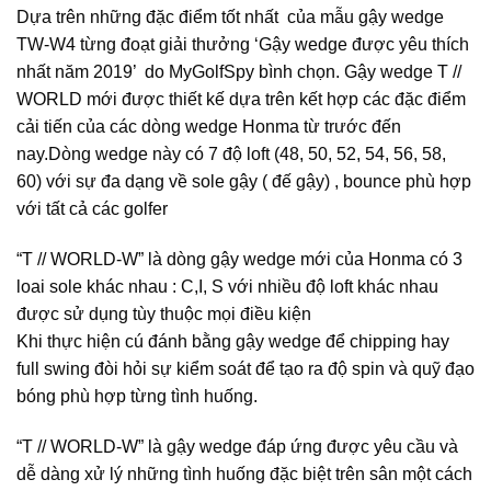
Dựa trên những đặc điểm tốt nhất của mẫu gậy wedge
TW-W4 từng đoạt giải thưởng ‘Gậy wedge được yêu thích
nhất năm 2019’ do MyGolfSpy bình chọn. Gậy wedge T //
WORLD mới được thiết kế dựa trên kết hợp các đặc điểm
cải tiến của các dòng wedge Honma từ trước đến
nay.Dòng wedge này có 7 độ loft (48, 50, 52, 54, 56, 58,
60) với sự đa dạng về sole gậy ( đế gậy) , bounce phù hợp
với tất cả các golfer
“T // WORLD-W” là dòng gậy wedge mới của Honma có 3
loai sole khác nhau : C,I, S với nhiều độ loft khác nhau
được sử dụng tùy thuộc mọi điều kiện
Khi thực hiện cú đánh bằng gậy wedge để chipping hay
full swing đòi hỏi sự kiểm soát để tạo ra độ spin và quỹ đạo
bóng phù hợp từng tình huống.
“T // WORLD-W” là gậy wedge đáp ứng được yêu cầu và
dễ dàng xử lý những tình huống đặc biệt trên sân một cách