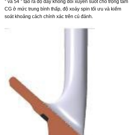
° và 54 ° tạo ra độ dày không đổi xuyên suốt cho trọng tâm
CG ở mức trung bình thấp, độ xoáy spin tối ưu và kiểm
soát khoảng cách chính xác trên cú đánh.