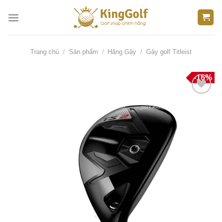
Bỏ
qua
nội
dung
Trang chủ
/
Sản phẩm
/
Hãng Gậy
/
Gậy golf Titleist
-16%
Thêm
vào
danh
sách
yêu
thích