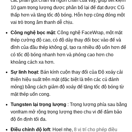
các phần gót chân và ngón chân của váy, giúp tiết kiệm
10 gam trọng lượng được phân bổ lại để đạt được CG
thấp hơn và tăng tốc độ bóng. Hỗn hợp cũng đóng một
vai trò trong âm thanh dễ chịu.
Công nghệ bọc mặt
: Công nghệ FaceWrap, một mặt
thép cường độ cao, có độ dày thay đổi bọc vào đế và
đỉnh của đầu thép không gỉ, tạo ra nhiều độ uốn hơn để
có tốc độ bóng nhanh hơn và phóng cao hơn cho
khoảng cách xa hơn.
Sự linh hoạt
: Bán kính cuộn thay đổi của Độ xoáy cải
thiện hiệu suất trên mặt (đặc biệt là trên các cú đánh
mỏng) bằng cách giảm độ xoáy để tăng tốc độ bóng từ
mặt thép uốn cong.
Tungsten lại trọng lượng
: Trọng lượng phía sau bằng
vonfram mở rộng trọng lượng theo chu vi để đảm bảo
độ ổn định tối đa.
Điều chỉnh độ loft
: Hoel nhẹ,
8 vị trí cho phép điều