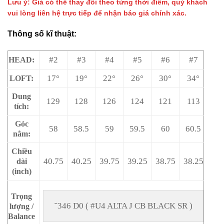
Lưu ý: Giá có thể thay đổi theo từng thời điểm, quý khách
là:
tại
vui lòng liên hệ trực tiếp để nhận báo giá chính xác.
9.950.000 ₫.
là:
5.970.000 ₫.
Thông số kĩ thuật:
#2
#3
#4
#5
#6
#7
HEAD:
17°
19°
22°
26°
30°
34°
LOFT:
Dung
129
128
126
124
121
113
tích:
Góc
58
58.5
59
59.5
60
60.5
nằm:
Chiều
40.75
40.25
39.75
39.25
38.75
38.25
dài
(inch)
Trọng
˜346 D0 ( #U4 ALTA J CB BLACK SR )
lượng /
Balance