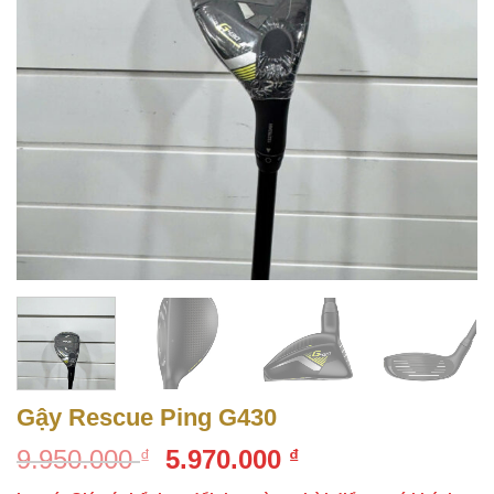
Gậy Rescue Ping G430
Giá
Giá
9.950.000
5.970.000
₫
₫
gốc
hiện