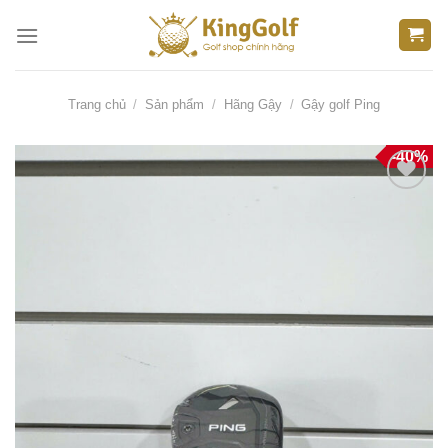
Bỏ
qua
nội
dung
Trang chủ
/
Sản phẩm
/
Hãng Gậy
/
Gậy golf Ping
-40%
Thêm
vào
danh
sách
yêu
thích