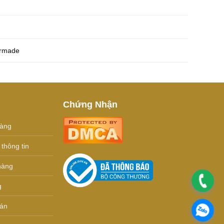
ormade
Chứng Nhận
hàng
thông tin
hàng
.
g
oán
.