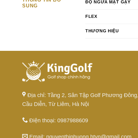
ĐỘ NGỬA MẶT GẬY
SUNG
FLEX
THƯƠNG HIỆU
Địa chỉ: Tầng 2, Sân Tập Golf Phương Đông
Cầu Diễn, Từ Liêm, Hà Nội
Điện thoại: 0987988609
Email: nguyenthiphuong.htvn@gmail.com