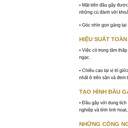
• Mặt trên đầu gậy được
những cú đánh với kho
• Góc nhìn gọn gàng tại 
HIỆU SUẤT TOÀN
• Việc có trọng tâm thấ
ngạc.
• Chiều cao tại vị trí g
nhất ở trên sân và đem tớ
TẠO HÌNH ĐẦU G
• Đầu gậy với dung tích
nghiệp và tính linh hoạ
NHỮNG CÔNG NG