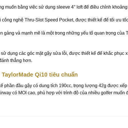
g muốn bằng việc sử dụng sleeve 4° loft để điều chỉnh khoảng
i công nghệ Thru-Slot Speed Pocket, được thiết kế để tối ưu t
n gàng và mạnh mẽ là một trong những yếu tố quan trọng của Ta
sử dụng các góc mặt gậy sửa lỗi, được thiết kế để khắc phục 
 đánh thẳng hơn.
y TaylorMade Qi10 tiêu chuẩn
kế phần đầu gậy có dung tích 190cc, trọng lượng 42g được xếp ở
fairway có MOI cao, phù hợp với trình độ của nhiều golfer muốn 