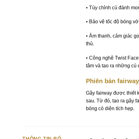
• Tùy chỉnh cú đánh mon
• Bảo vệ tốc độ bóng vớ
• Âm thanh, cảm giác gọ
thủ.
• Công nghệ Twist Face 
tâm và tạo ra những cú
Phiên bản fairwa
Gậy fairway được thiết 
sau. Từ đó, tạo ra gậy 
bóng có diện tích hẹp.
THÔNG TIN BỔ