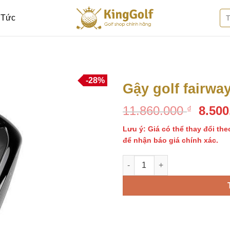
Tì
 Tức
kiế
-28%
Gậy golf fairwa
Giá
11.860.000
8.50
₫
Thêm
vào
gốc
danh
Lưu ý: Giá có thể thay đổi the
là:
sách
để nhận báo giá chính xác.
11.86
yêu
thích
Gậy golf fairway Taylormade Q