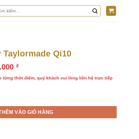
m
m:
y Taylormade Qi10
Giá
0.000
₫
hiện
o từng thời điểm, quý khách vui lòng liên hệ trực tiếp
tại
0.000 ₫.
là:
8.500.000 ₫.
i10 số lượng
THÊM VÀO GIỎ HÀNG