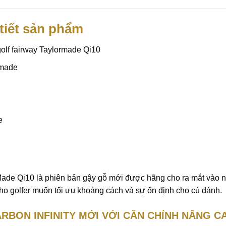
 tiết sản phẩm
olf fairway Taylormade Qi10
rmade
e
Made Qi10 là phiên bản gậy gỗ mới được hãng cho ra mắt vào n
ho golfer muốn tối ưu khoảng cách và sự ổn định cho cú đánh.
RBON INFINITY MỚI VỚI CĂN CHỈNH NÂNG C