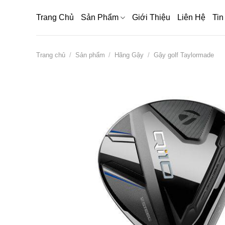
Bỏ
Trang Chủ
Sản Phẩm
Giới Thiệu
Liên Hệ
Tin
qua
nội
dung
Trang chủ
/
Sản phẩm
/
Hãng Gậy
/
Gậy golf Taylormade