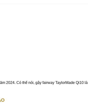
ăm 2024. Có thể nói, gậy fairway TaylorMade Qi10 là
AO