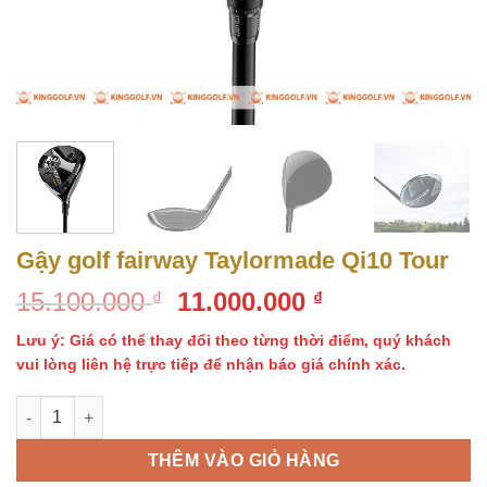
Gậy golf fairway Taylormade Qi10 Tour
Giá
Giá
15.100.000
11.000.000
₫
₫
gốc
hiện
Lưu ý: Giá có thể thay đổi theo từng thời điểm, quý khách
là:
tại
vui lòng liên hệ trực tiếp để nhận báo giá chính xác.
15.100.000 ₫.
là:
11.000.000 ₫.
Gậy golf fairway Taylormade Qi10 Tour số lượng
THÊM VÀO GIỎ HÀNG