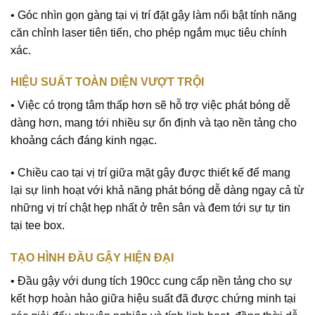
• Góc nhìn gọn gàng tại vị trí đặt gậy làm nổi bật tính năng
căn chỉnh laser tiên tiến, cho phép ngắm mục tiêu chính
xác.
HIỆU SUẤT TOÀN DIỆN VƯỢT TRỘI
• Việc có trọng tâm thấp hơn sẽ hỗ trợ việc phát bóng dễ
dàng hơn, mang tới nhiều sự ổn định và tạo nền tảng cho
khoảng cách đáng kinh ngạc.
• Chiều cao tại vị trí giữa mặt gậy được thiết kế để mang
lại sự linh hoạt với khả năng phát bóng dễ dàng ngay cả từ
những vị trí chật hẹp nhất ở trên sân và đem tới sự tự tin
tại tee box.
TẠO HÌNH ĐẦU GẬY HIỆN ĐẠI
• Đầu gậy với dung tích 190cc cung cấp nền tảng cho sự
kết hợp hoàn hảo giữa hiệu suất đã được chứng minh tại