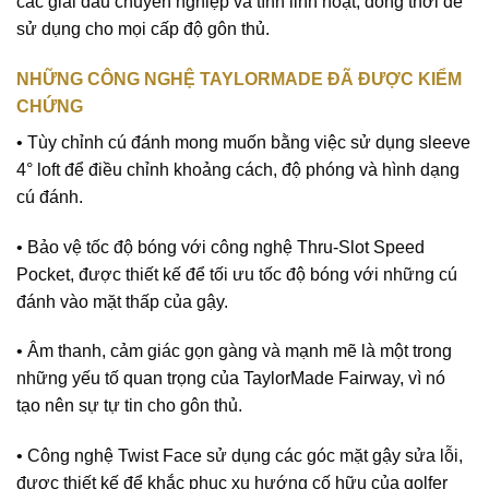
các giải đấu chuyên nghiệp và tính linh hoạt, đồng thời dễ
sử dụng cho mọi cấp độ gôn thủ.
NHỮNG CÔNG NGHỆ TAYLORMADE ĐÃ ĐƯỢC KIỂM
CHỨNG
• Tùy chỉnh cú đánh mong muốn bằng việc sử dụng sleeve
4° loft để điều chỉnh khoảng cách, độ phóng và hình dạng
cú đánh.
• Bảo vệ tốc độ bóng với công nghệ Thru-Slot Speed
Pocket, được thiết kế để tối ưu tốc độ bóng với những cú
đánh vào mặt thấp của gậy.
• Âm thanh, cảm giác gọn gàng và mạnh mẽ là một trong
những yếu tố quan trọng của TaylorMade Fairway, vì nó
tạo nên sự tự tin cho gôn thủ.
• Công nghệ Twist Face sử dụng các góc mặt gậy sửa lỗi,
được thiết kế để khắc phục xu hướng cố hữu của golfer