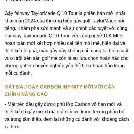
Gậy fairway
TaylorMade Qi10 Tour là phiên bản mới nhất
khai màn 2024 của thương hiệu
gậy golf
TaylorMade nổi
tiếng. Khám phá sức mạnh và sự chính xác tuyệt vời cùng
Fairway Taylormade Qi10 Tour, với công nghệ 10K MOI
hoàn toàn mới kết hợp nhiều cải tiến mới mẻ, hiện đại và
thiết kế đột phá, mẫu gậy này không chỉ mang lại hiệu suất
vượt trội trên sân golf mà còn là sự lựa chọn hoàn hảo cho
những golfer chuyên nghiệp yêu thích sự hoàn hảo trong
mỗi cú đánh.
MẶT ĐẦU GẬY CARBON INFINITY MỚI VỚI CĂN
CHỈNH NÂNG CAO
• Mặt trên đầu gậy được phủ lớp Carbon vô hạn mới và
thiết kế cổ gậy mượt mà giúp tối ưu trọng lượng phân bổ
và trọng tâm thấp, đem lại những cú đánh với khoảng cách
xa hơn.