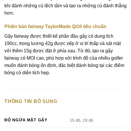
khi đánh những cú lệch tâm và tạo ra những cú đánh thẳng
hơn.
Phiên bản fairway TaylorMade Qi10 tiêu chuẩn
Gậy fairway được thiết kế phần đầu gậy có dung tích
190cc, trọng lượng 42g được xếp ở vị trí thấp và sát mặt
với thêm 15g được đặt ở phía sau. Từ đó, tạo ra gậy
fairway có MOI cao, phù hợp với trình độ của nhiều golfer
muốn đánh bóng ổn định, đặc biệt đánh bóng tại các điểm
bóng có diện tích hẹp.
THÔNG TIN BỔ SUNG
ĐỘ NGỬA MẶT GẬY
15 độ, 19 độ