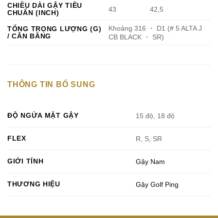
CHIỀU DÀI GẬY TIÊU
43
42,5
CHUẨN (INCH)
Khoảng 316 ・ D1 (# 5 ALTA J
TỔNG TRỌNG LƯỢNG (G)
/ CÂN BẰNG
CB BLACK ・ SR)
THÔNG TIN BỔ SUNG
ĐỘ NGỬA MẶT GẬY
15 độ, 18 độ
FLEX
R, S, SR
GIỚI TÍNH
Gậy Nam
THƯƠNG HIỆU
Gậy Golf Ping