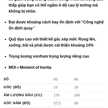
thấp giúp bạn có thể ngắm ở độ cao lý tưởng mà
không bị nhòe.
Đạt được khoảng cách bay ổn định với
“Công nghệ
ổn định quay
“
Quỹ đạo cao với thiết kế gác xép mới: Rung lên,
xuống, trái và phải được cải thiện khoảng 14%
Trọng lượng vonfram trọng lượng riêng cao
MOI = Moment of Inertia
SỐ
#3
#5
GÓC (ĐỘ)
15
19
ÂM LƯỢNG ĐẦU (CC)
176
165
GÓC NẰM (ĐỘ)
57,5
58