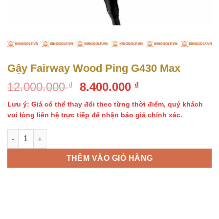
Gậy Fairway Wood Ping G430 Max
Giá
Giá
12.000.000
8.400.000
₫
₫
gốc
hiện
Lưu ý: Giá có thể thay đổi theo từng thời điểm, quý khách
là:
tại
vui lòng liên hệ trực tiếp để nhận báo giá chính xác.
12.000.000 ₫.
là:
8.400.000 ₫.
Gậy Fairway Wood Ping G430 Max số lượng
THÊM VÀO GIỎ HÀNG