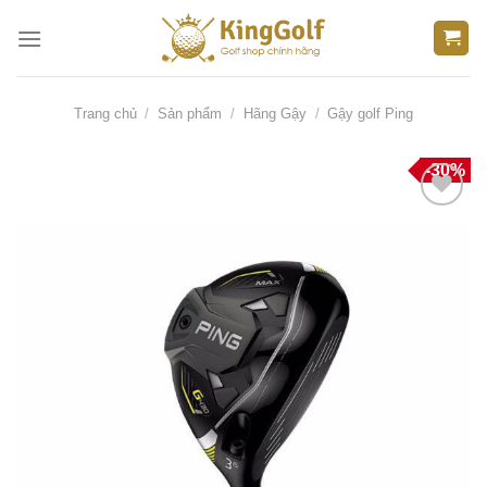
Bỏ
qua
nội
dung
Trang chủ
/
Sản phẩm
/
Hãng Gậy
/
Gậy golf Ping
-30%
Thêm
vào
danh
sách
yêu
thích