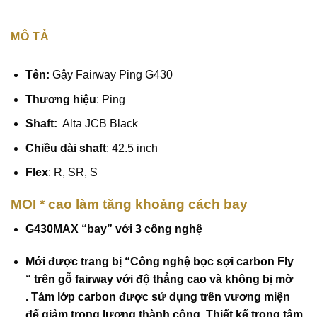
MÔ TẢ
Tên:
Gậy Fairway Ping G430
Thương hiệu
: Ping
Shaft:
Alta JCB Black
Chiều dài shaft
: 42.5 inch
Flex
: R, SR, S
MOI
*
cao làm tăng khoảng cách bay
G430MAX “bay” với 3 công nghệ
Mới được trang bị
“Công nghệ bọc sợi carbon Fly
“
trên gỗ fairway với độ thẳng cao và không bị mờ
.
Tám lớp carbon được sử dụng trên vương miện
để giảm trọng lượng thành công. Thiết kế trọng tâm