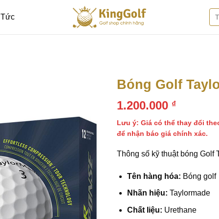
Tì
 Tức
kiế
Bóng Golf Tayl
1.200.000
₫
Thêm
vào
danh
Lưu ý: Giá có thể thay đổi the
sách
để nhận báo giá chính xác.
yêu
thích
Thông số kỹ thuật bóng Golf
Tên hàng hóa:
Bóng golf
Nhãn hiệu:
Taylormade
Chất liệu:
Urethane