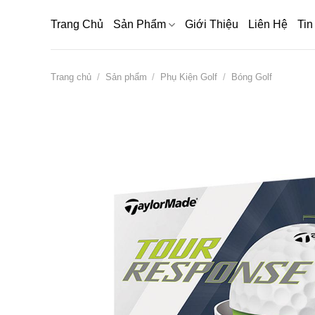
Bỏ
Trang Chủ
Sản Phẩm
Giới Thiệu
Liên Hệ
Tin
qua
nội
dung
Trang chủ
/
Sản phẩm
/
Phụ Kiện Golf
/
Bóng Golf