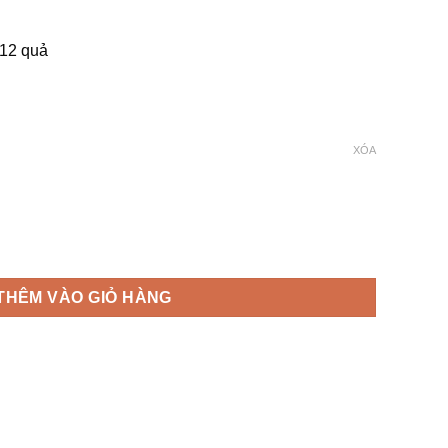
12 quả
XÓA
esponse số lượng
THÊM VÀO GIỎ HÀNG