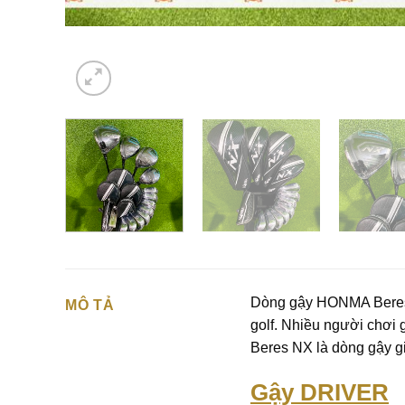
Dòng gậy
HONMA Bere
MÔ TẢ
golf. Nhiều người chơi 
Beres NX là dòng gậy gi
Gậy DRIVER