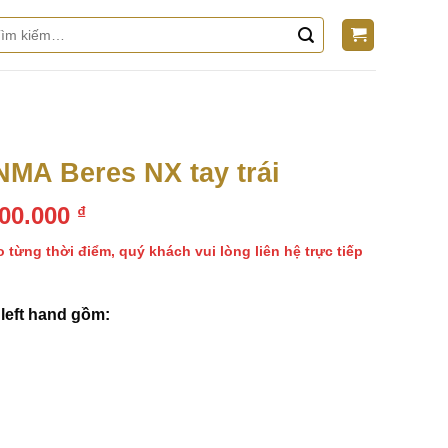
m
m:
NMA Beres NX tay trái
Giá
000.000
₫
hiện
o từng thời điểm, quý khách vui lòng liên hệ trực tiếp
tại
000.000 ₫.
là:
55.000.000 ₫.
left hand gồm: