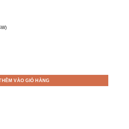
,SW)
ay trái số lượng
THÊM VÀO GIỎ HÀNG