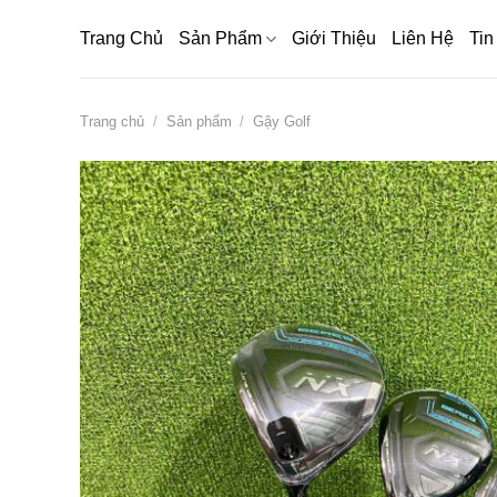
Bỏ
Trang Chủ
Sản Phẩm
Giới Thiệu
Liên Hệ
Tin
qua
nội
dung
Trang chủ
/
Sản phẩm
/
Gậy Golf