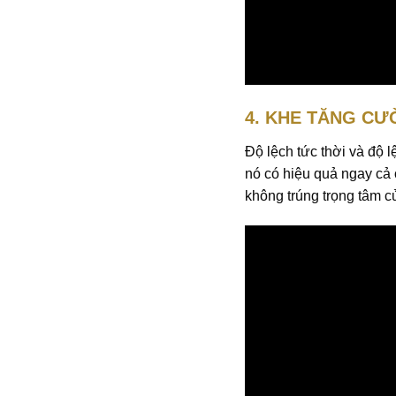
4. KHE TĂNG C
Độ lệch tức thời và độ 
nó có hiệu quả ngay cả 
không trúng trọng tâm c