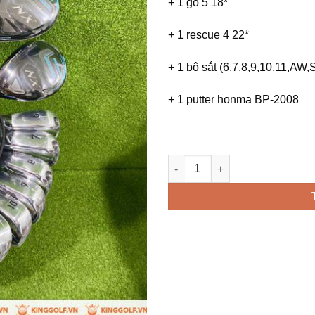
+ 1 gỗ 5 18*
+ 1 rescue 4 22*
+ 1 bộ sắt (6,7,8,9,10,11,AW
+ 1 putter honma BP-2008
Bộ gậy golf HONMA Beres NX t