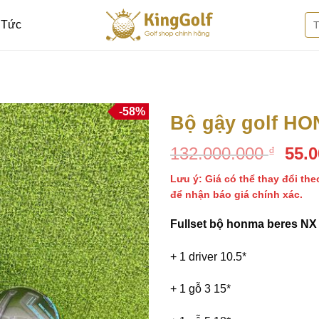
Tì
 Tức
kiế
-58%
Bộ gậy golf HO
Giá
132.000.000
55.
₫
Thêm
vào
gốc
danh
Lưu ý: Giá có thể thay đổi the
là:
sách
để nhận báo giá chính xác.
132.
yêu
thích
Fullset bộ honma beres NX 
+ 1 driver 10.5*
+ 1 gỗ 3 15*