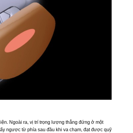
ện. Ngoài ra, vị trí trọng lượng thẳng đứng ở một
ẩy ngược từ phía sau đầu khi va chạm, đạt được quỹ