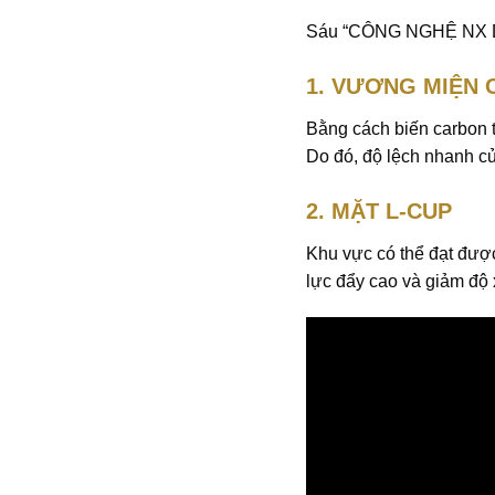
Sáu “CÔNG NGHỆ NX DRI
1. VƯƠNG MIỆN
Bằng cách biến carbon t
Do đó, độ lệch nhanh c
2. MẶT L-CUP
Khu vực có thể đạt đượ
lực đẩy cao và giảm độ 